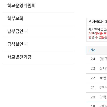
학교운영위원회
학부모회
본 사이트는 
게시판에 글쓰
납부금안내
개인정보를 포
받을 수 있음
급식실안내
No
학교발전기금
24
[정규
23
실내
22
♥밴
21
7학
20
[7
19
7학