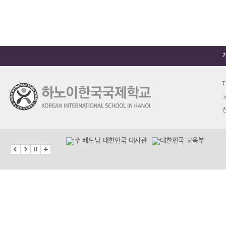
T
교
진