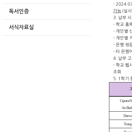
- 2024.07
가능
(
실시
독서인증
3.
납부 시
-
학교 홈
서식자료실
-
개인별 
-
개인별 
-
은행 방
-
타 은행
4.
납부 고
-
학교 웹
조회
5. 1
학기 
Ciputra/S
An Binh
Daewoo
Trung