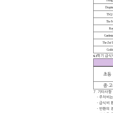
Trung
Dcapit
TSQ 
The M
Roy
Gardeni
The Zei/ 
Goldm
학기 급식
6. 1
초등
중
·
고
7.
기타사항
-
주차비는
-
급식비 
-
반환의 