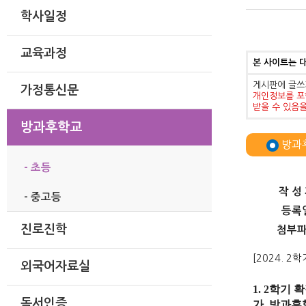
학사일정
교육과정
본 사이트는 
게시판에 글쓰
가정통신문
개인정보를 포
받을 수 있음
방과후학교
방과
- 초등
작 성
- 중고등
등록
진로진학
첨부
[2024. 
외국어자료실
1. 2학기 
독서인증
가. 방과후학