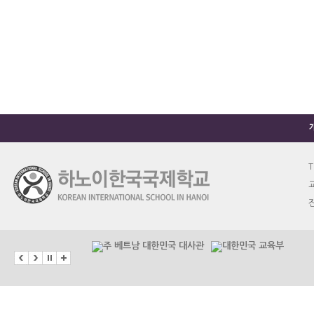
T
교
진