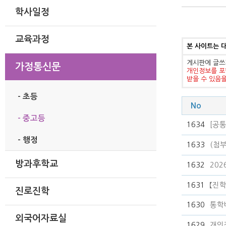
학사일정
교육과정
본 사이트는 
게시판에 글쓰
가정통신문
개인정보를 포
받을 수 있음
- 초등
No
- 중고등
1634
[공
- 행정
1633
(첨부
방과후학교
1632
20
1631
【진학
진로진학
1630
통학
외국어자료실
1629
개인