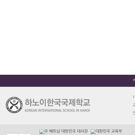
T
교
진