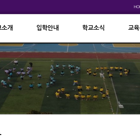
HO
교소개
입학안내
학교소식
교육
원인사
초등학교
공지사항
이사
상징
중고등학교
학사일정
학교
연혁
교육과정
학부
교육목표
가정통신문
납부
현황
방과후학교
급식
진로진학
학교
외국어자료실
독서인증
등
서식자료실