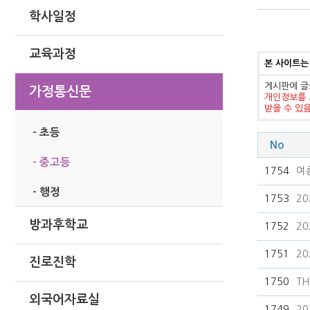
학사일정
교육과정
본 사이트는
게시판에 글
가정통신문
개인정보를 
받을 수 있
- 초등
No
- 중고등
1754
여
- 행정
1753
20
방과후학교
1752
2
1751
2
진로진학
1750
TH
외국어자료실
1749
2