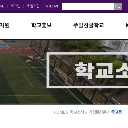
ME
|
로그인
|
회원가입
|
SITEMAP
지원
학교홍보
주말한글학교
회
학교앨범
소개및현황
운영위원회
홍보동영상
공지사항
모회
보도자료
입학안내
금안내
디지털선도학교
학교앨범
실안내
서식자료실
발전기금
HOME > 학교소식 > 가정통신문 >
중고등