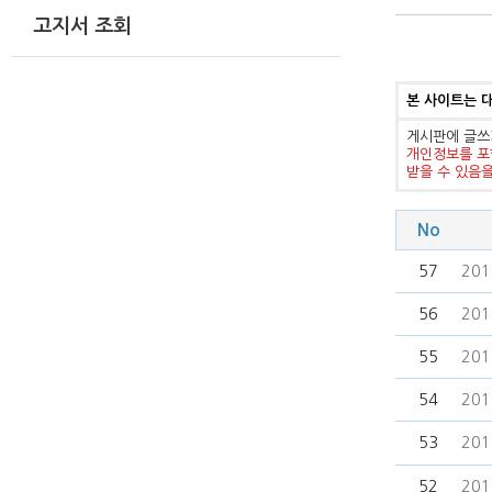
고지서 조회
본 사이트는 
게시판에 글쓰
개인정보를 포
받을 수 있음
No
57
20
56
20
55
20
54
20
53
20
52
20