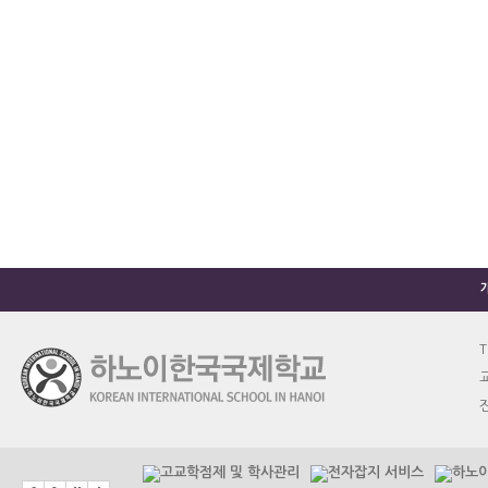
T
교
진