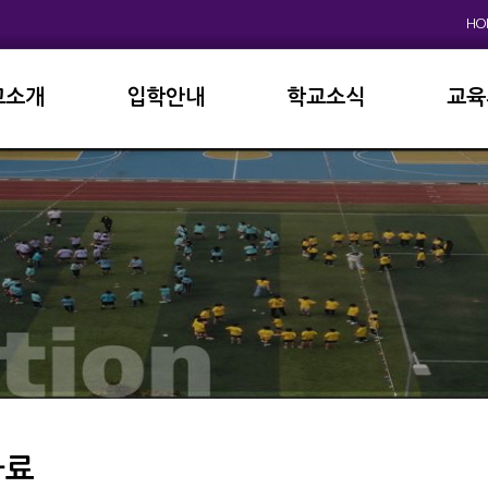
HO
교소개
입학안내
학교소식
교육
원인사
초등학교
공지사항
이사
상징
중고등학교
학사일정
학교
연혁
교육과정
학부
교육목표
가정통신문
납부
현황
방과후학교
급식
진로진학
학교
외국어자료실
독서인증
자료
서식자료실