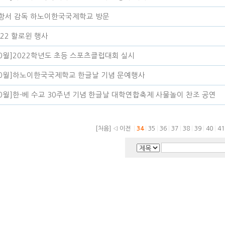
항서 감독 하노이한국국제학교 방문
022 할로윈 행사
10월]2022학년도 초등 스포츠클럽대회 실시
10월]하노이한국국제학교 한글날 기념 문예행사
10월]한-베 수교 30주년 기념 한글날 대학연합축제 사물놀이 찬조 공연
[처음]
◁ 이전
|
34
|
35
|
36
|
37
|
38
|
39
|
40
|
4