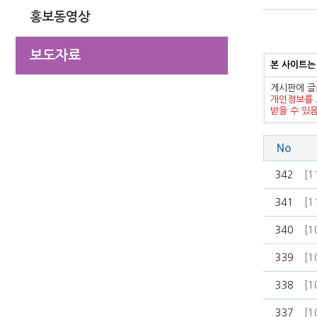
홍보동영상
보도자료
본 사이트는
게시판에 글
개인정보를 
받을 수 있
No
342
[
341
[
340
[
339
[
338
[
337
[