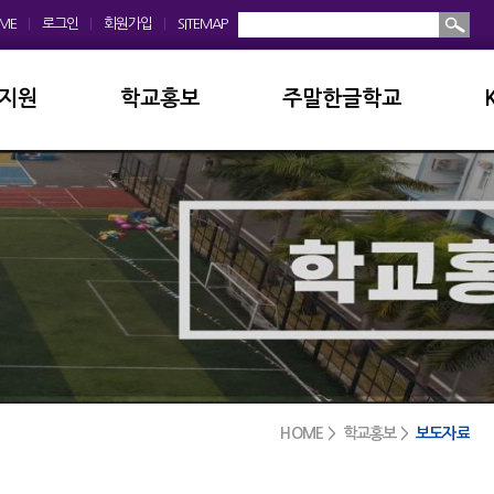
ME
|
로그인
|
회원가입
|
SITEMAP
지원
학교홍보
주말한글학교
회
학교앨범
소개및현황
운영위원회
홍보동영상
공지사항
모회
보도자료
입학안내
금안내
디지털선도학교
학교앨범
실안내
서식자료실
발전기금
HOME > 학교홍보 >
보도자료