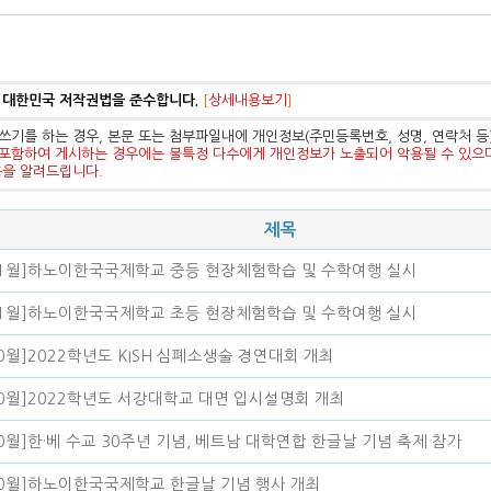
 대한민국 저작권법을 준수합니다.
[
상세내용보기
]
쓰기를 하는 경우, 본문 또는 첨부파일내에 개인정보(주민등록번호, 성명, 연락처 
포함하여 게시하는 경우에는 불특정 다수에게 개인정보가 노출되어 악용될 수 있으
음을 알려드립니다.
제목
11월]하노이한국국제학교 중등 현장체험학습 및 수학여행 실시
11월]하노이한국국제학교 초등 현장체험학습 및 수학여행 실시
10월]2022학년도 KISH 심폐소생술 경연대회 개최
10월]2022학년도 서강대학교 대면 입시설명회 개최
10월]한·베 수교 30주년 기념, 베트남 대학연합 한글날 기념 축제 참가
10월]하노이한국국제학교 한글날 기념 행사 개최