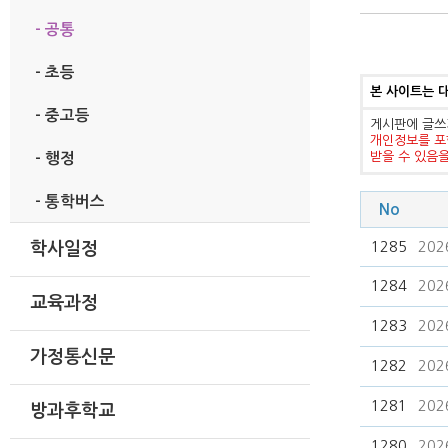
- 공통
- 초등
본 사이트는 
- 중고등
게시판에 글쓰
개인정보를 포
받을 수 있음
- 행정
- 통학버스
No
1285
20
학사일정
1284
20
교육과정
1283
20
가정통신문
1282
20
1281
20
방과후학교
1280
20