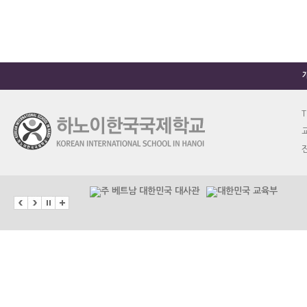
T
교
진