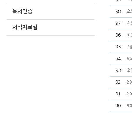
독서인증
98
초
97
초
서식자료실
96
초
95
7
94
6
93
출
92
2
91
2
90
9