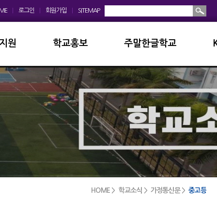
ME
|
로그인
|
회원가입
|
SITEMAP
지원
학교홍보
주말한글학교
회
학교앨범
소개및현황
운영위원회
홍보동영상
공지사항
모회
보도자료
입학안내
금안내
디지털선도학교
학교앨범
실안내
서식자료실
발전기금
HOME > 학교소식 > 가정통신문 >
중고등