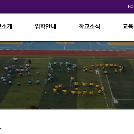
HO
교소개
입학안내
학교소식
교육
원인사
초등학교
공지사항
이사
상징
중고등학교
학사일정
학교
연혁
교육과정
학부
교육목표
가정통신문
납부
현황
방과후학교
급식
진로진학
학교
외국어자료실
독서인증
등
서식자료실