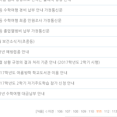
등 수학여행 경비 납부 안내 가정통신문
등 수학여행 최종 인원조사 가정통신문
등 졸업앨범비 납부 가정통신문
월 보건소식지(초중등)
학년 예방접종 안내
결 상황 규정의 결과 처리 기준 안내 (2017학년도 2학기 시행)
017학년도 여름방학 학교도서관 이용 안내
017학년도 2학기 자기주도학습 참가 신청 안내
학년 수학여행 대금납부 안내
[처음]
◁ 이전
|
106
|
107
|
108
|
109
|
110
|
111
|
112
|
11