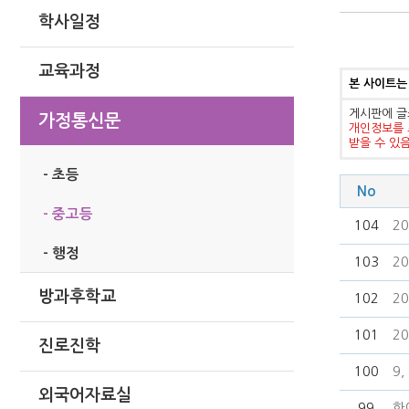
학사일정
교육과정
본 사이트는
게시판에 글
가정통신문
개인정보를 
받을 수 있
- 초등
No
- 중고등
104
2
- 행정
103
2
방과후학교
102
2
101
2
진로진학
100
9
외국어자료실
99
한