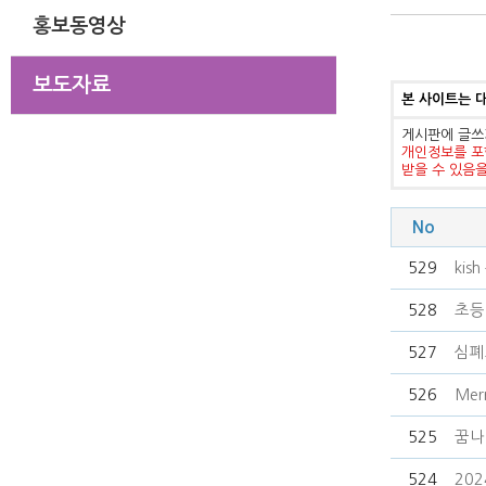
홍보동영상
보도자료
본 사이트는 
게시판에 글쓰
개인정보를 포
받을 수 있음
No
529
kis
528
초등
527
심폐
526
Merr
525
꿈나
524
20