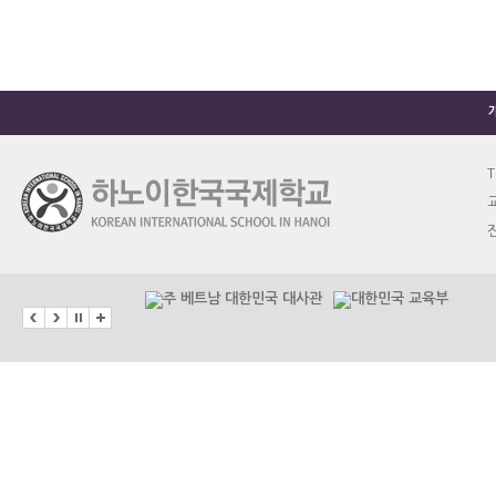
T
교
진